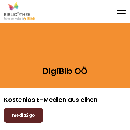
Direkt zum Inhalt
Haup
DigiBib OÖ
Kostenlos E-Medien ausleihen
media2go