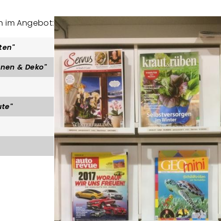
h im Angebot:
ten"
nen & Deko"
ute"