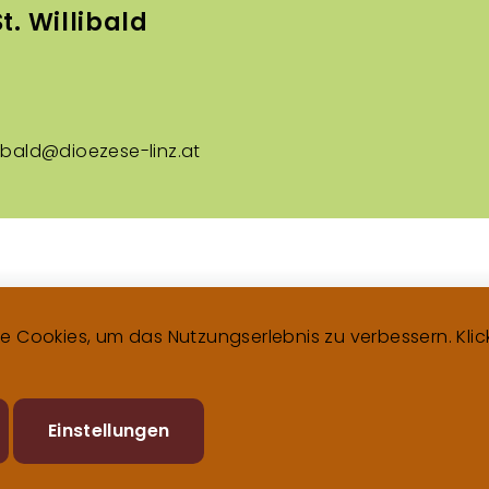
t. Willibald
Fußzeilenm
libald@dioezese-linz.at
 Cookies, um das Nutzungserlebnis zu verbessern. Klicke
Zustimmung
Einstellungen
zurückziehen