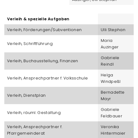
Verleih & spezielle Aufgaben
Verleih, Förderungen/Subventionen
Ulli Stephan
Maria
Verleih, Schriftführung
Auzinger
Gabriele
Verleih, Buchausstellung, Finanzen
Reindl
Helga
Verleih, Ansprechpartner f. Volksschule
Windpeßl
Bernadette
Verleih, Dienstplan
Mayr
Gabriele
Verleih, räuml. Gestaltung
Feldbauer
Verleih, Ansprechpartner f.
Veronika
Pfarrgemeinderat
Hintermaier